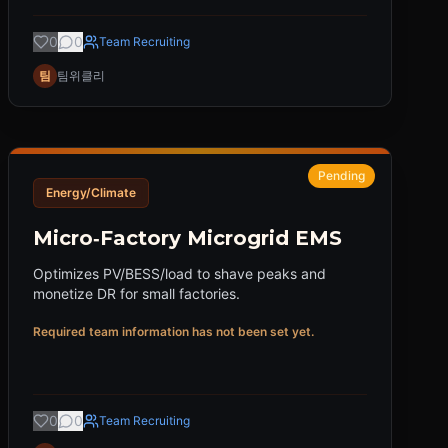
0
0
Team Recruiting
팀
팀위클리
Pending
Energy/Climate
Micro‑Factory Microgrid EMS
Optimizes PV/BESS/load to shave peaks and
monetize DR for small factories.
Required team information has not been set yet.
0
0
Team Recruiting