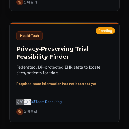
팀
팀위클리
Pending
HealthTech
Privacy‑Preserving Trial
Feasibility Finder
Federated, DP‑protected EHR stats to locate
sites/patients for trials.
Required team information has not been set yet.
0
0
Team Recruiting
팀
팀위클리