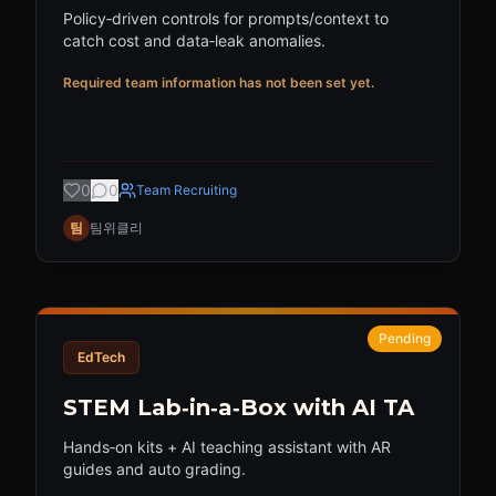
Policy‑driven controls for prompts/context to
catch cost and data‑leak anomalies.
Required team information has not been set yet.
0
0
Team Recruiting
팀
팀위클리
Pending
EdTech
STEM Lab‑in‑a‑Box with AI TA
Hands‑on kits + AI teaching assistant with AR
guides and auto grading.