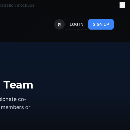
onstration mockups.
한
LOG IN
SIGN UP
r Team
sionate co-
m members or