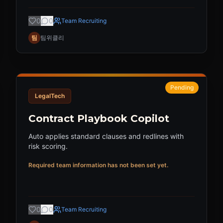
0
0
Team Recruiting
팀
팀위클리
Pending
LegalTech
Contract Playbook Copilot
Auto applies standard clauses and redlines with
risk scoring.
Required team information has not been set yet.
0
0
Team Recruiting