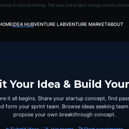
rently in internal testing. The idea and project listings include dem
HOME
IDEA HUB
VENTURE LAB
VENTURE MARKET
ABOUT
t Your Idea & Build You
ere it all begins. Share your startup concept, find pas
nd form your sprint team. Browse ideas seeking tea
propose your own breakthrough concept.