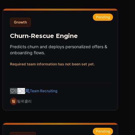
Pending
Growth
Churn‑Rescue Engine
Predicts churn and deploys personalized offers &
onboarding flows.
Required team information has not been set yet.
0
0
Team Recruiting
팀
팀위클리
Pending