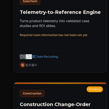
SalesTech
Telemetry‑to‑Reference Engine
Turns product telemetry into validated case
studies and ROI slides.
Required team information has not been set yet.
0
0
Team Recruiting
팀
팀위클리
Pending
Construction
Construction Change‑Order