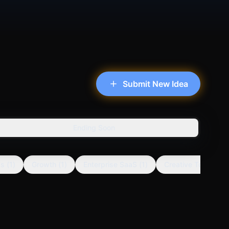
Submit New Idea
Ending Soon
ps
(
1
)
Growth
(
1
)
Enterprise SaaS
(
1
)
Creative Tools
(
1
)