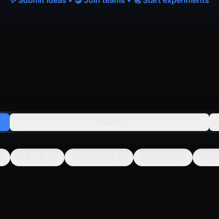
✨ Submit ideas • 🤝 Join teams • 🚀 Start experiments
Popular
)
교육기술
(
2
)
Sustainability
(
1
)
LegalTech
(
1
)
FinO