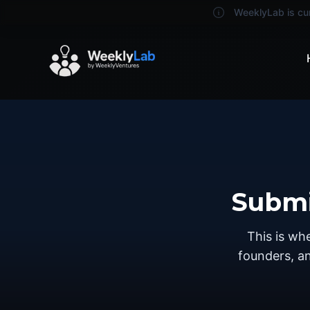
WeeklyLab is cur
Submi
This is wh
founders, a