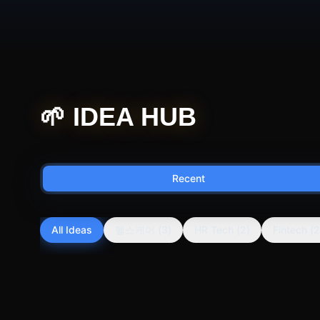
🌱 IDEA HUB
Recent
All Ideas
헬스케어
(
3
)
HR Tech
(
2
)
Fintech
(
2